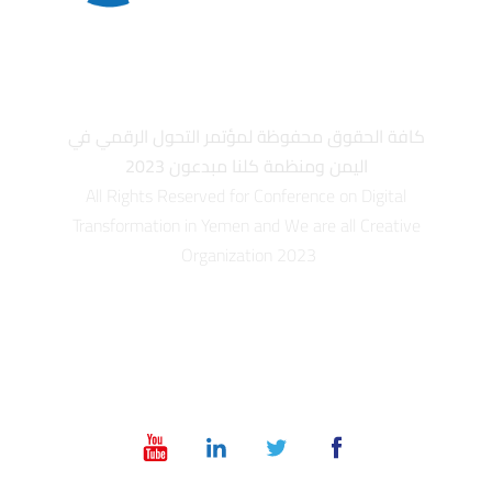
كافة الحقوق محفوظة لمؤتمر التحول الرقمي في
اليمن ومنظمة كلنا مبدعون 2023
All Rights Reserved for Conference on Digital
Transformation in Yemen and We are all Creative
Organization 2023
info@dt-ye.com
– +967 775551118 – +967 01 504028