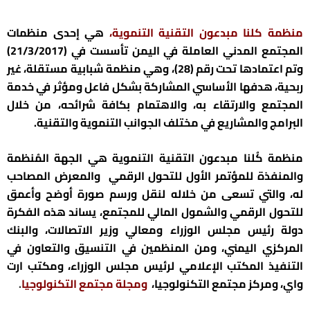
منظمة
كلنا مبدعون التقنية التنموية
،
هي إحدى منظمات
المجتمع المدني العاملة في اليمن تأسست في (21/3/2017)
وتم اعتمادها تحت رقم (28)، وهي منظمة شبابية مستقلة، غير
ربحية، هدفها الأساسي المشاركة بشكل فاعل ومؤثر في خدمة
المجتمع والارتقاء به، والاهتمام بكافة شرائحه، من خلال
البرامج والمشاريع في مختلف الجوانب التنموية والتقنية.
منظمة كُلنا مبدعون التقنية التنموية هي الجهة المُنظمة
والمنفذة للمؤتمر الأول للتحول الرقمي والمعرض المصاحب
له، والتي تسعى من خلاله لنقل ورسم صورة أوضح وأعمق
للتحول الرقمي والشمول المالي للمجتمع، يساند هذه الفكرة
دولة رئيس مجلس الوزراء ومعالي وزير الاتصالات، والبنك
المركزي اليمني، ومن المنظمين في التنسيق والتعاون في
التنفيذ المكتب الإعلامي لرئيس مجلس الوزراء، ومكتب ارت
واي، ومركز مجتمع التكنولوجيا،
و
مجلة مجتمع التكنولوجيا
.