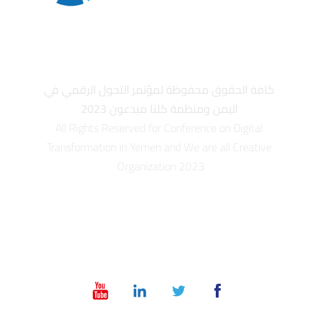
كافة الحقوق محفوظة لمؤتمر التحول الرقمي في
اليمن ومنظمة كلنا مبدعون 2023
All Rights Reserved for Conference on Digital
Transformation in Yemen and We are all Creative
Organization 2023
info@dt-ye.com
– +967 775551118 – +967 01 504028