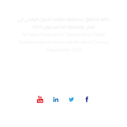
كافة الحقوق محفوظة لمؤتمر التحول الرقمي في
اليمن ومنظمة كلنا مبدعون 2023
All Rights Reserved for Conference on Digital
Transformation in Yemen and We are all Creative
Organization 2023
info@dt-ye.com
– +967 775551118 – +967 01 504028