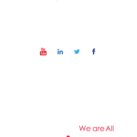
info@dt-ye.com
– +967 775551118 – +967 01 504028