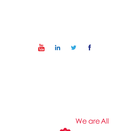
info@dt-ye.com
– +967 775551118 – +967 01 504028