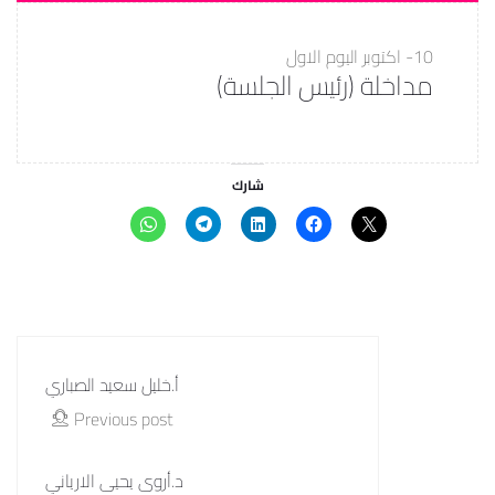
10- اكتوبر
اليوم الاول
مداخلة (رئيس الجلسة)
شارك
أ.خليل سعيد الصباري
Previous post
د.أروى يحيى الارياني