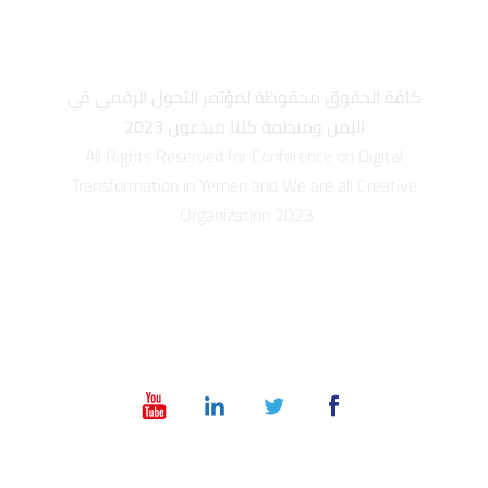
كافة الحقوق محفوظة لمؤتمر التحول الرقمي في
اليمن ومنظمة كلنا مبدعون 2023
All Rights Reserved for Conference on Digital
Transformation in Yemen and We are all Creative
Organization 2023
info@dt-ye.com
– +967 775551118 – +967 01 504028